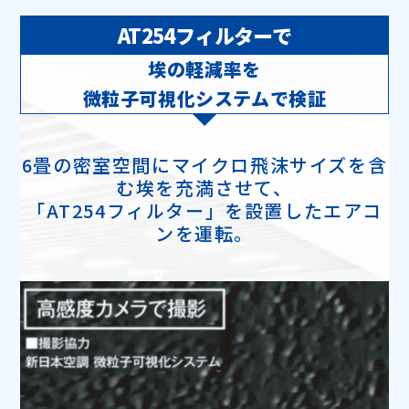
AT254フィルターで
埃の軽減率を
微粒子可視化システムで検証
6畳の密室空間にマイクロ飛沫サイズを含
む埃を充満させて、
「AT254フィルター」を設置したエアコ
ンを運転。