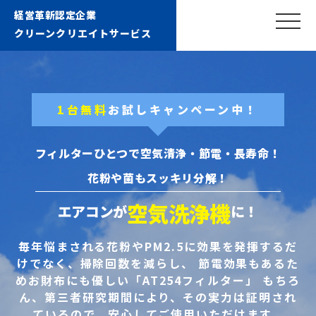
経営革新認定企業
クリーンクリエイトサービス
1台無料
お試しキャンペーン中！
フィルターひとつで空気清浄・節電・長寿命！
花粉や菌もスッキリ分解！
空気洗浄機
エアコンが
に！
毎年悩まされる花粉やPM2.5に効果を発揮するだ
けでなく、掃除回数を減らし、
節電効果もあるた
めお財布にも優しい「AT254フィルター」
もちろ
ん、第三者研究期間により、その実力は証明され
ているので、安心してご使用いただけます。